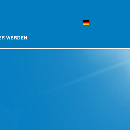
ER WERDEN
ESCHMACKSKUGELN 10ER PACK
-FLASCHEN
MERCHANDISE