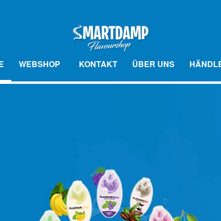
E
WEBSHOP
KONTAKT
ÜBER UNS
HÄNDL
VOURBALL AROMAKUGELN
FLAVOURBALL G
N
BASE VÆSKE
ZUBEHÖR
MIX