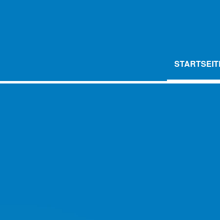
STARTSEIT
LED AROMA DUFTLYS
FLA
FLAVOURDROP AROMATROPFE