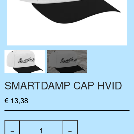
FLAVOURDROP AROMATROPFEN
BASE VÆSKE
ZUBEHÖR
MIX-FLASCHEN
MERCHANDISE
SMARTDAMP CAP HVID
€ 13,38
−
+