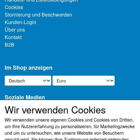
Cookies
Stornierung und Beschwerden
Kunden-Login
Über uns
Kontakt
B2B
Im Shop anzeigen
Soziale Medien
Wir verwenden Cookies
Wir verwenden unsere eigenen Cookies und Cookies von Dritten,
um Ihre Nutzererfahrung zu personalisieren, für Marketingzwecke
Erhalten Sie unseren Newsletter per E-Mail
und um zu untersuchen, wie unsere Website von Besuchern
genutzt wird. Sie können Ihre Zustimmung jederzeit widerrufen,