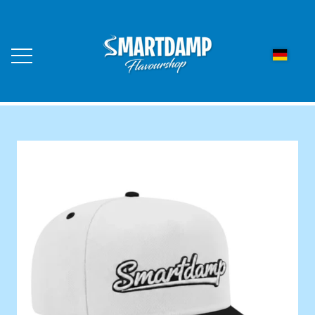
STARTSEITE
WEBSHOP
LED AROMA DUFTLYS
KONTAKT
FLAVOURBALL AROMAKUGELN
ÜBER UNS
FLAVOURBALL GESCHMACKSKUGELN
10ER PACK
HÄNDLER WERDEN