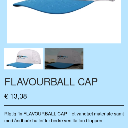
FLAVOURDROP AROMATROPFEN
BASE VÆSKE
ZUBEHÖR
MIX-FLASCHEN
MERCHANDISE
FLAVOURBALL CAP
€ 13,38
Rigtig fin FLAVOURBALL CAP i et vandtæt materiale samt
med åndbare huller for bedre ventilation i toppen.