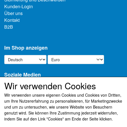
Kunden-Login
Über uns
Kontakt
B2B
Im Shop anzeigen
Soziale Medien
Wir verwenden Cookies
Wir verwenden unsere eigenen Cookies und Cookies von Dritten,
um Ihre Nutzererfahrung zu personalisieren, für Marketingzwecke
Erhalten Sie unseren Newsletter per E-Mail
und um zu untersuchen, wie unsere Website von Besuchern
genutzt wird. Sie können Ihre Zustimmung jederzeit widerrufen,
Register
indem Sie auf den Link "Cookies" am Ende der Seite klicken.