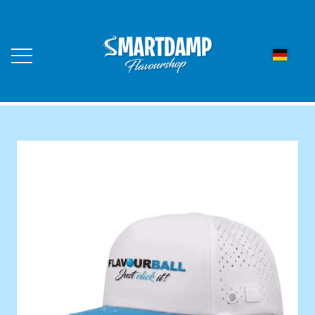
STARTSEITE
WEBSHOP
LED AROMA DUFTLYS
KONTAKT
FLAVOURBALL AROMAKUGELN
ÜBER UNS
FLAVOURBALL GESCHMACKSKUGELN
10ER PACK
HÄNDLER WERDEN