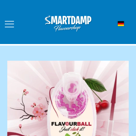
STARTSEITE
WEBSHOP
LED AROMA DUFTLYS
KONTAKT
FLAVOURBALL AROMAKUGELN
ÜBER UNS
FLAVOURBALL GESCHMACKSKUGELN
10ER PACK
HÄNDLER WERDEN