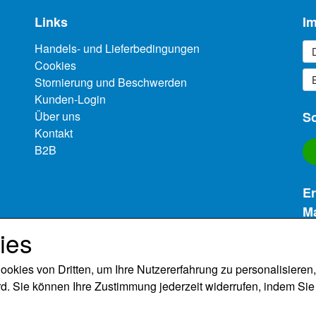
- Als zusätzlicher Geschmacksgeber in Smoothies.
Links
I
- Bei der Herstellung von Süßigkeiten ist FLAVOURDROP-Aro
Handels- und Lieferbedingungen
Cookies
Stornierung und Beschwerden
Kunden-Login
Über uns
So
Kontakt
B2B
Er
Ma
ies
(m
kies von Dritten, um Ihre Nutzererfahrung zu personalisieren
d. Sie können Ihre Zustimmung jederzeit widerrufen, indem Sie