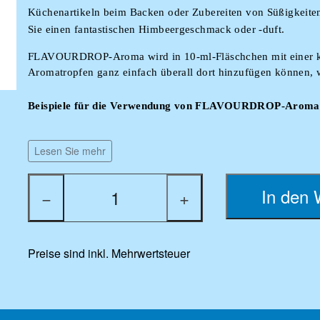
Küchenartikeln beim Backen oder Zubereiten von Süßigkeiten 
Sie einen fantastischen Himbeergeschmack oder -duft.
FLAVOURDROP-Aroma wird in 10-ml-Fläschchen mit einer klein
Aromatropfen ganz einfach überall dort hinzufügen können, 
Beispiele für die Verwendung von FLAVOURDROP-Aroma
- Kann in neutralen PG- und VG-Basisölen verwendet werden, 
Lesen Sie mehr
können.
- Verleihen Sie Ihrem Zuckerguss oder Kuchen einen köst
In den 
−
+
Aroma hinzufügen.
- FLAVOURDROP-Aroma funktioniert auch gut in Tee.
Preise sind inkl. Mehrwertsteuer
- Geben Sie unser FLAVOURDROP in Leitungswasser und Sp
Geschmack zu verleihen.