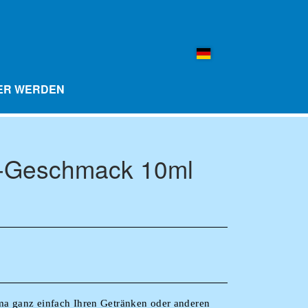
ER WERDEN
Geschmack 10ml
ESCHMACKSKUGELN 10ER PACK
-FLASCHEN
MERCHANDISE
ma ganz einfach Ihren Getränken oder anderen