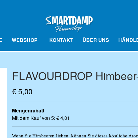
E
WEBSHOP
KONTAKT
ÜBER UNS
HÄNDL
FLAVOURDROP Himbeer-
VOURBALL AROMAKUGELN
FLAVOURBALL G
N
BASE VÆSKE
ZUBEHÖR
MIX
€ 5,00
Mengenrabatt
Mit dem Kauf von 5: € 4,01
Wenn Sie Himbeeren lieben, können Sie
dieses köstliche Aro